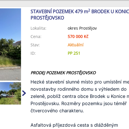
2
STAVEBNÍ POZEMEK 479 m
BRODEK U KONICE
PROSTĚJOVSKO
Lokalita:
okres Prostějov
Cena:
570 000 Kč
Stav:
Aktuální
ID:
PP 251
PRODEJ POZEMEK PROSTĚJOVSKO
Hezké stavební slunné místo pro umístění men
novostavby rodinného domu s výhledem do 
zeleně, poblíž centra obce Brodek u Konice n
Prostějovsku. Rozměry pozemku jsou téměř 
čtvercového charakteru.

Asfaltová příjezdová cesta s dlážděným 