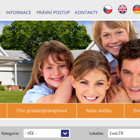
E
INFORMACE
PRÁVNÍ POSTUP
KONTAKTY
Chci prodat/pronajmout
Naše služby
Ene
Kategorie:
Lokalita: