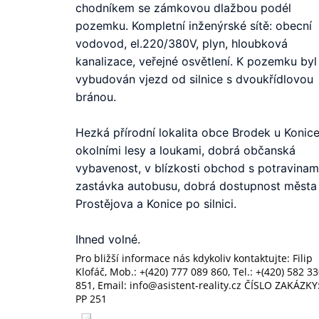
chodníkem se zámkovou dlažbou podél 
pozemku. Kompletní inženýrské sítě: obecní 
vodovod, el.220/380V, plyn, hloubková 
kanalizace, veřejné osvětlení. K pozemku byl 
vybudován vjezd od silnice s dvoukřídlovou 
bránou.  

Hezká přírodní lokalita obce Brodek u Konice 
okolními lesy a loukami, dobrá občanská 
vybavenost, v blízkosti obchod s potravinami
zastávka autobusu, dobrá dostupnost města 
Prostějova a Konice po silnici. 

Ihned volné.
Pro bližší informace nás kdykoliv kontaktujte: Filip
Klofáč, Mob.: +(420)
777 089 860
, Tel.: +(420)
582 33
851
, Email: info@asistent-reality.cz ČÍSLO ZAKÁZKY
PP 251