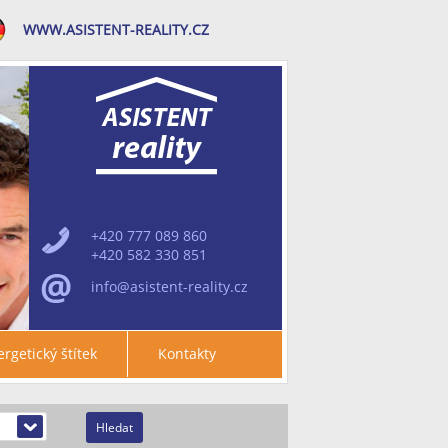
WWW.ASISTENT-REALITY.CZ
+420 777 089 860
+420 582 330 851
info@asistent-reality.cz
rgetický štítek
Kontakty