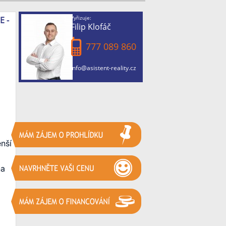
Vyřizuje:
 -
Filip Klofáč
777 089 860
info@asistent-reality.cz
ší 
a 